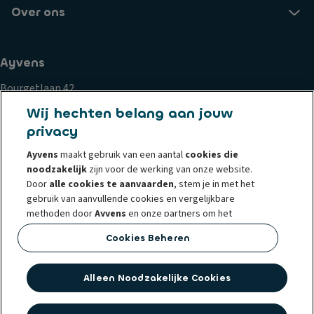
Over ons
Ayvens
Bourgetlaan 42
1932 Zaventem
Wij hechten belang aan jouw
privacy
Cookiebeleid
Privacy statement
Privacyrechten
Ayvens
maakt gebruik van een aantal
cookies die
Whistleblowing
Gebruiksvoorwaarden
Klachten
noodzakelijk
zijn voor de werking van onze website.
Corporate
Societe Generale
Wettelijke documenten
Door
alle cookies te aanvaarden
, stem je in met het
gebruik van aanvullende cookies en vergelijkbare
methoden door
Ayvens
en onze partners om het
webverkeer en het onlinegedrag te analyseren, om
Cookies Beheren
functies voor sociale media aan te bieden en om inhoud
© 2026 Ayvens, het nieuwe mobiliteitsmerk dat vanuit ALD Automotive en
en advertenties op/buiten onze website te
LeasePlan is ontstaan, is een marktleider in het aanbieden van leasing,
personaliseren.
Alleen Noodzakelijke Cookies
mobiliteitsadvies en ex-leasewagens. Ayvens is naast België actief in nog
41 landen. Wereldwijd heeft Ayvens 14.500 medewerkers en beheert het
Je kunt op elk moment
cookies beheren
of je