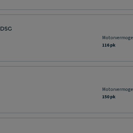
 DSG
Motorvermog
116 pk
Motorvermog
150 pk