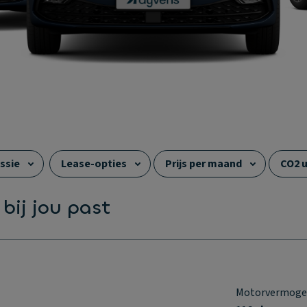
ssie
Lease-opties
Prijs per maand
CO2 u
Zitplaatsen
Trekgewicht (ongeremd)
 bij jou past
Motorvermog