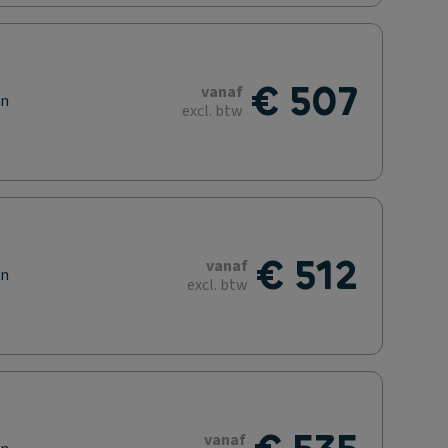
€ 507
vanaf
en
excl. btw
€ 512
vanaf
en
excl. btw
vanaf