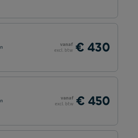
€ 430
vanaf
en
excl. btw
€ 450
vanaf
en
excl. btw