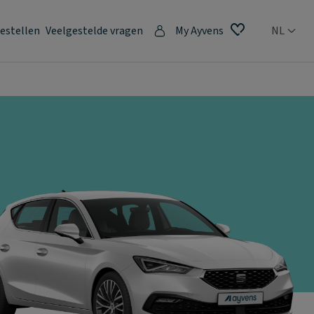
estellen
Veelgestelde vragen
My Ayvens
NL