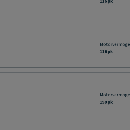
116 pk
Motorvermog
116 pk
Motorvermog
150 pk