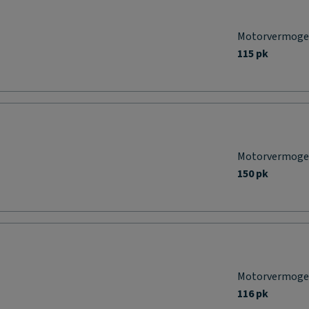
Motorvermog
115 pk
Motorvermog
150 pk
Motorvermog
116 pk