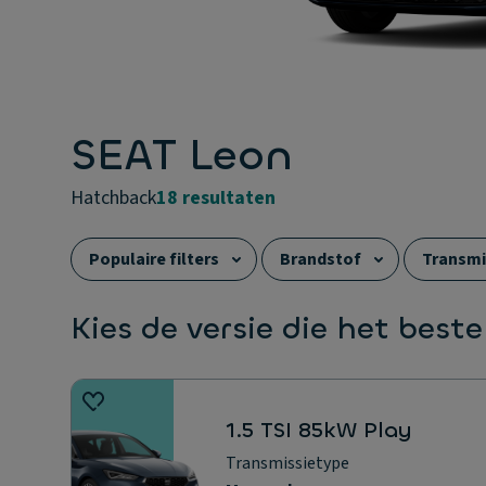
SEAT Leon
hatchback
18 resultaten
Populaire filters
Brandstof
Transmi
Carrosserie
Elektrisch rijbereik (WLTP)
Kies de versie die het beste
1.5 TSI 85kW Play
Transmissietype