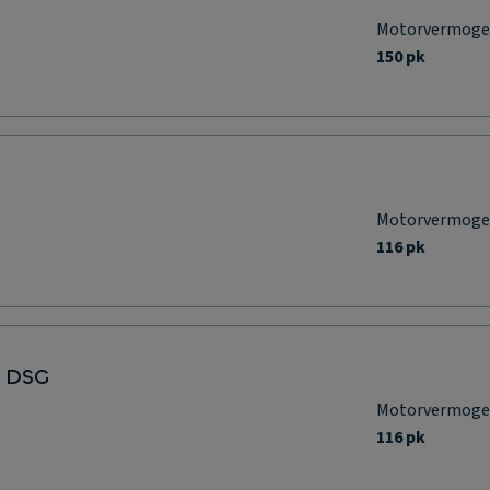
Motorvermog
150 pk
Motorvermog
116 pk
n DSG
Motorvermog
116 pk