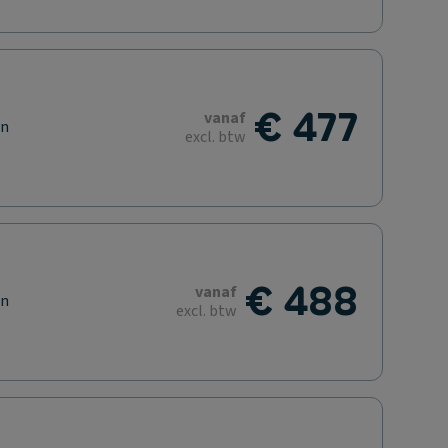
€ 477
vanaf
en
excl. btw
€ 488
vanaf
en
excl. btw