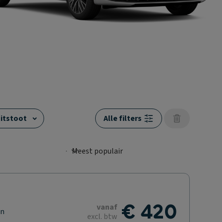
itstoot
Alle filters
€ 420
vanaf
en
excl. btw