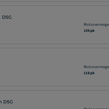
i DSG
Motorvermog
150 pk
Motorvermog
116 pk
on DSG