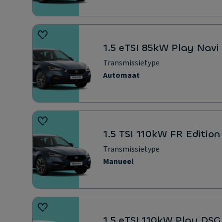
1.5 eTSI 85kW Play Navi
Transmissietype
Automaat
1.5 TSI 110kW FR Edition
Transmissietype
Manueel
1.5 eTSI 110kW Play DSG