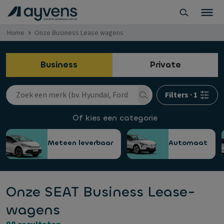
Home
Onze Business Lease wagens
Business
Private
Filters
·
1
Of kies een categorie
Meteen leverbaar
Automaat
Onze SEAT Business Lease-
wagens