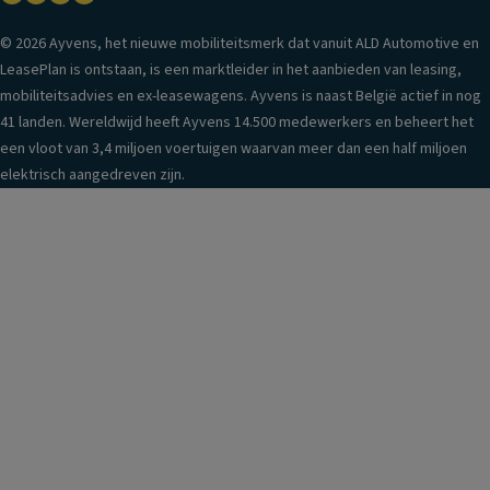
© 2026 Ayvens, het nieuwe mobiliteitsmerk dat vanuit ALD Automotive en
LeasePlan is ontstaan, is een marktleider in het aanbieden van leasing,
mobiliteitsadvies en ex-leasewagens. Ayvens is naast België actief in nog
41 landen. Wereldwijd heeft Ayvens 14.500 medewerkers en beheert het
een vloot van 3,4 miljoen voertuigen waarvan meer dan een half miljoen
elektrisch aangedreven zijn.