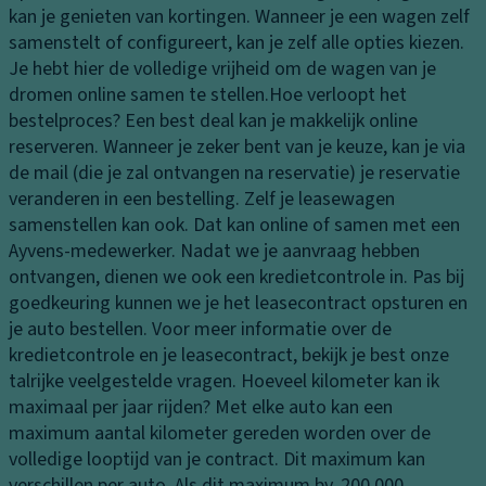
pl
n
kan je genieten van kortingen. Wanneer je een wagen zelf
er
a
d
samenstelt of configureert, kan je zelf alle opties kiezen.
b
m
rij
Je hebt hier de volledige vrijheid om de wagen van je
e
p
vi
dromen online samen te stellen.
Hoe verloopt het
kl
b
n
bestelproces?
Een best deal kan je makkelijk online
e
e
g
reserveren. Wanneer je zeker bent van je keuze, kan je via
di
di
de mail (die je zal ontvangen na reservatie) je reservatie
n
El
e
veranderen in een bestelling. Zelf je leasewagen
g
e
ni
samenstellen kan ook. Dat kan online of samen met een
kt
n
B
Ayvens-medewerker. Nadat we je aanvraag hebben
r
g
a
ontvangen, dienen we ook een kredietcontrole in. Pas bij
o
n
V
goedkeuring kunnen we je het leasecontract opsturen en
ni
d
er
je auto bestellen. Voor meer informatie over de
s
e
li
kredietcontrole en je leasecontract, bekijk je best onze
c
n
c
talrijke veelgestelde vragen.
Hoeveel kilometer kan ik
h
h
L
maximaal per jaar rijden?
Met elke auto kan een
e
ti
a
maximum aantal kilometer gereden worden over de
tr
n
k
volledige looptijd van je contract. Dit maximum kan
a
g
verschillen per auto. Als dit maximum bv. 200.000