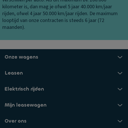
H
ct
a
kilometer is, dan mag je ofwel 5 jaar 40.000 km/jaar
a
ie
a
rijden, ofwel 4 jaar 50.000 km/jaar rijden. De maximum
n
c
n
looptijd van onze contracten is steeds 6 jaar (72
d
o
bi
maanden).
s
n
j
c
tr
d
h
ol
a
o
e
gl
e
Onze wagens
T
ic
n
ra
h
k
n
Leasen
t
a
s
C
st
m
Elektrisch rijden
e
je
is
n
B
si
tr
Mijn leasewagen
e
e
al
k
S
e
er
Over ons
t
d
h