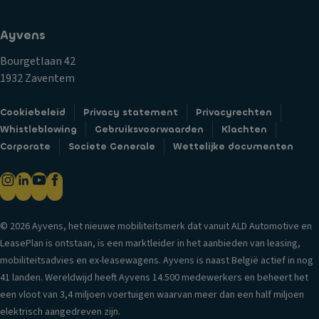
Ayvens
Bourgetlaan 42
1932 Zaventem
Cookiebeleid
Privacy statement
Privacyrechten
Whistleblowing
Gebruiksvoorwaarden
Klachten
Corporate
Societe Generale
Wettelijke documenten
© 2026 Ayvens, het nieuwe mobiliteitsmerk dat vanuit ALD Automotive en
LeasePlan is ontstaan, is een marktleider in het aanbieden van leasing,
mobiliteitsadvies en ex-leasewagens. Ayvens is naast België actief in nog
41 landen. Wereldwijd heeft Ayvens 14.500 medewerkers en beheert het
een vloot van 3,4 miljoen voertuigen waarvan meer dan een half miljoen
elektrisch aangedreven zijn.