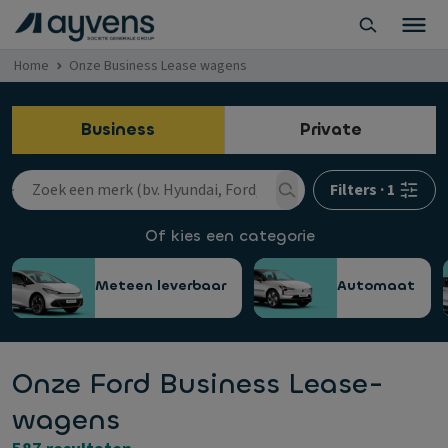
Home
Onze Business Lease wagens
Business
Private
Filters
·
1
Of kies een categorie
Meteen leverbaar
Automaat
Onze Ford Business Lease-
wagens