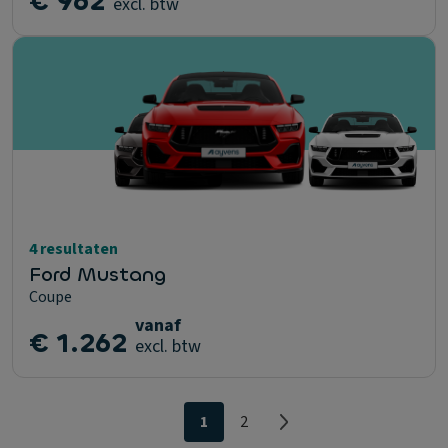
€ 962
excl. btw
4 resultaten
Ford Mustang
Coupe
vanaf
€ 1.262
excl. btw
1
2