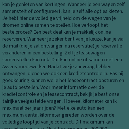
pl
tr
kan je genieten van kortingen. Wanneer je een wagen zelf
er
a
a
samenstelt of configureert, kan je zelf alle opties kiezen.
b
m
ct
Je hebt hier de volledige vrijheid om de wagen van je
e
p
ie
dromen online samen te stellen.
Hoe verloopt het
kl
b
c
bestelproces?
Een best deal kan je makkelijk online
e
e
o
reserveren. Wanneer je zeker bent van je keuze, kan je via
di
di
n
de mail (die je zal ontvangen na reservatie) je reservatie
n
e
tr
veranderen in een bestelling. Zelf je leasewagen
g
ni
ol
samenstellen kan ook. Dat kan online of samen met een
n
B
e
Ayvens-medewerker. Nadat we je aanvraag hebben
g
a
ontvangen, dienen we ook een kredietcontrole in. Pas bij
T
n
M
goedkeuring kunnen we je het leasecontract opsturen en
ra
d
is
je auto bestellen. Voor meer informatie over de
n
e
tl
kredietcontrole en je leasecontract, bekijk je best onze
s
n
a
talrijke veelgestelde vragen.
Hoeveel kilometer kan ik
m
m
L
maximaal per jaar rijden?
Met elke auto kan een
is
p
a
maximum aantal kilometer gereden worden over de
si
e
k
volledige looptijd van je contract. Dit maximum kan
e
n
verschillen per auto. Als dit maximum bv. 200.000