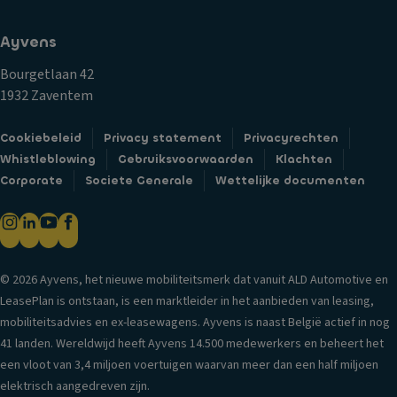
lit
j
m
ei
d
t
Ayvens
ts
a
e
c
gl
Bourgetlaan 42
o
o
ic
1932 Zaventem
n
n
h
d
tr
t
Cookiebeleid
Privacy statement
Privacyrechten
er
ol
Whistleblowing
Gebruiksvoorwaarden
Klachten
C
z
e
Corporate
Societe Generale
Wettelijke documenten
e
e
V
n
t
er
tr
el
si
al
B
e-
e
e
© 2026 Ayvens, het nieuwe mobiliteitsmerk dat vanuit ALD Automotive en
in
d
k
LeasePlan is ontstaan, is een marktleider in het aanbieden van leasing,
f
e
er
mobiliteitsadvies en ex-leasewagens. Ayvens is naast België actief in nog
o
ur
h
41 landen. Wereldwijd heeft Ayvens 14.500 medewerkers en beheert het
r
v
o
een vloot van 3,4 miljoen voertuigen waarvan meer dan een half miljoen
m
er
u
elektrisch aangedreven zijn.
a