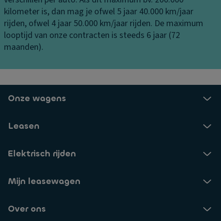
H
S
v
kilometer is, dan mag je ofwel 5 jaar 40.000 km/jaar
a
t
o
rijden, ofwel 4 jaar 50.000 km/jaar rijden. De maximum
n
a
o
looptijd van onze contracten is steeds 6 jaar (72
d
bi
ra
maanden).
s
lit
a
c
ei
n
h
ts
V
o
c
er
e
Onze wagens
o
li
n
n
c
k
tr
Leasen
h
a
ol
ti
st
e
Elektrisch rijden
n
je
R
g
B
ol
a
Mijn leasewagen
er
st
a
g
a
n
ru
Over ons
bi
bi
i