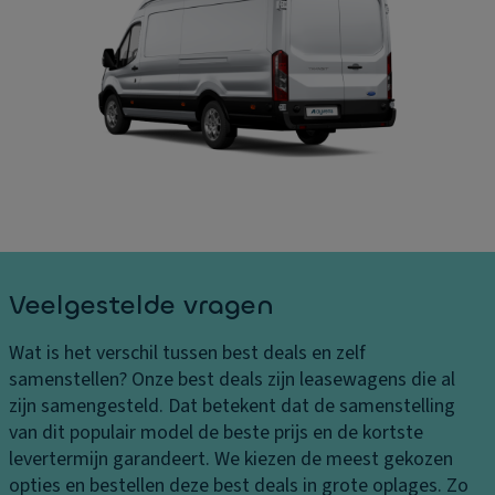
B
ru
A
el
is
a
a
e
n
st
c
d
in
o
rij
g
n
vi
e
tr
n
n
ol
g
K
P
El
o
ar
e
pl
k
kt
Veelgestelde vragen
a
e
r
m
er
o
Wat is het verschil tussen best deals en zelf
p
h
ni
samenstellen?
Onze best deals zijn leasewagens die al
e
ul
s
zijn samengesteld. Dat betekent dat de samenstelling
n
p
c
van dit populair model de beste prijs en de kortste
K
h
levertermijn garandeert. We kiezen de meest gekozen
Vl
o
e
opties en bestellen deze best deals in grote oplages. Zo
o