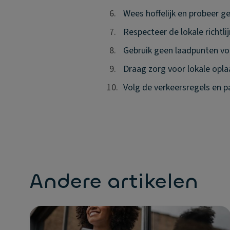
6.
6.
Wees hoffelijk en probeer g
7.
7.
Respecteer de lokale richtli
8.
8.
Gebruik geen laadpunten vo
9.
9.
Draag zorg voor lokale opl
10.
10.
Volg de verkeersregels en par
Andere artikelen