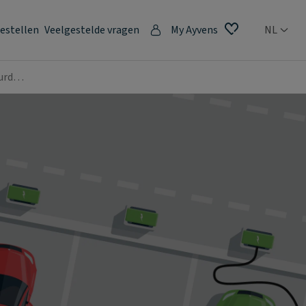
estellen
Veelgestelde vragen
My Ayvens
NL
uurd…