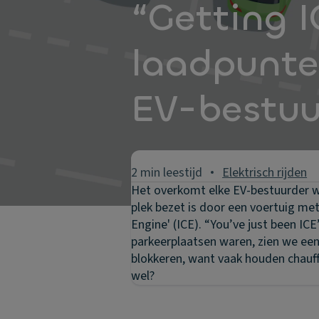
“Getting I
laadpunte
EV-bestuu
2 min leestijd
Elektrisch rijden
Het overkomt elke EV-bestuurder we
plek bezet is door een voertuig me
Engine' (ICE). “You’ve just been IC
parkeerplaatsen waren, zien we ee
blokkeren, want vaak houden chauff
wel?