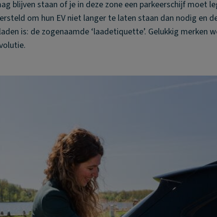
g blijven staan of je in deze zone een parkeerschijf moet l
steld om hun EV niet langer te laten staan dan nodig en dez
laden is: de zogenaamde ‘laadetiquette’. Gelukkig merken we
olutie.