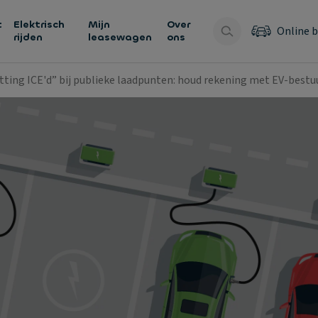
t
Elektrisch
Mijn
Over
Online b
rijden
leasewagen
ons
tting ICE'd” bij publieke laadpunten: houd rekening met EV-best