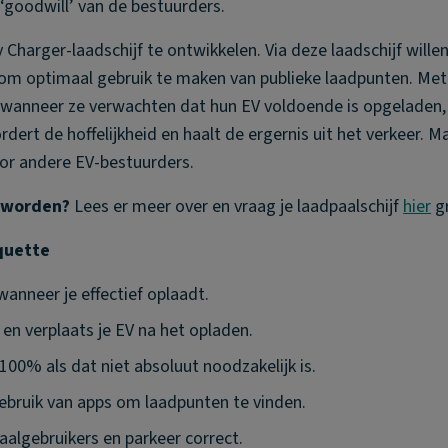
 ‘goodwill’ van de bestuurders.
Charger-laadschijf te ontwikkelen. Via deze laadschijf wille
om optimaal gebruik te maken van publieke laadpunten. Met 
 wanneer ze verwachten dat hun EV voldoende is opgeladen,
rdert de hoffelijkheid en haalt de ergernis uit het verkeer. M
oor andere EV-bestuurders.
r worden?
Lees er meer over en vraag je laadpaalschijf
hier
gr
iquette
wanneer je effectief oplaadt.
 en verplaats je EV na het opladen.
 100% als dat niet absoluut noodzakelijk is.
bruik van apps om laadpunten te vinden.
algebruikers en parkeer correct.