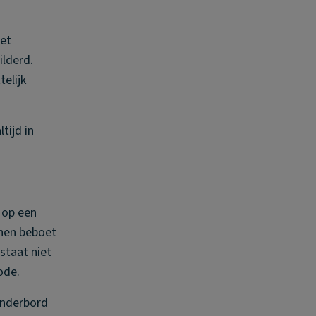
met
ilderd.
elijk
tijd in
 op een
nnen beboet
staat niet
ode.
 onderbord