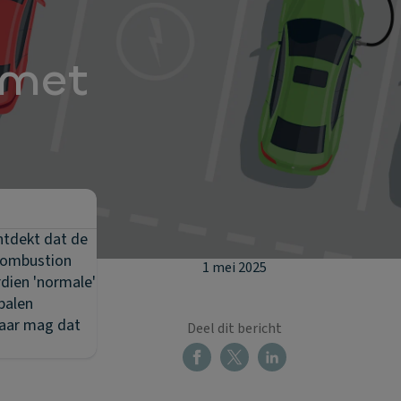
 met
ntdekt dat de
 Combustion
1 mei 2025
rdien 'normale'
palen
Maar mag dat
Deel dit bericht