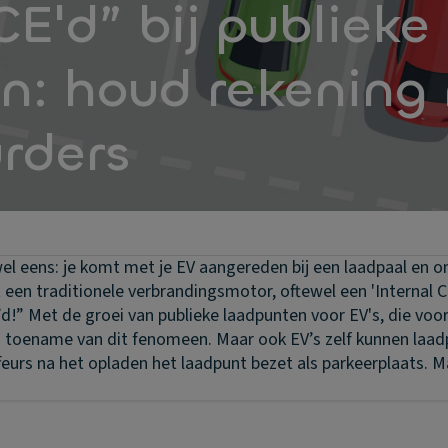
CE'd” bij publieke
n: houd rekening
rders
l eens: je komt met je EV aangereden bij een laadpaal en o
t een traditionele verbrandingsmotor, oftewel een 'Internal
E’d!” Met de groei van publieke laadpunten voor EV's, die voo
n toename van dit fenomeen. Maar ook EV’s zelf kunnen laad
eurs na het opladen het laadpunt bezet als parkeerplaats. 