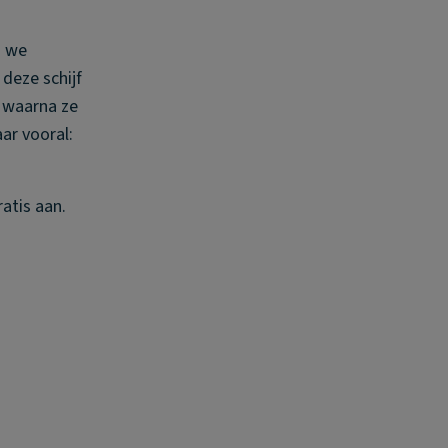
n we
deze schijf
 waarna ze
aar vooral:
atis aan.