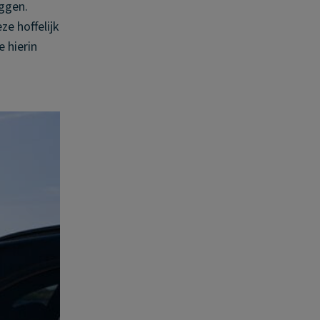
eggen.
e hoffelijk
 hierin