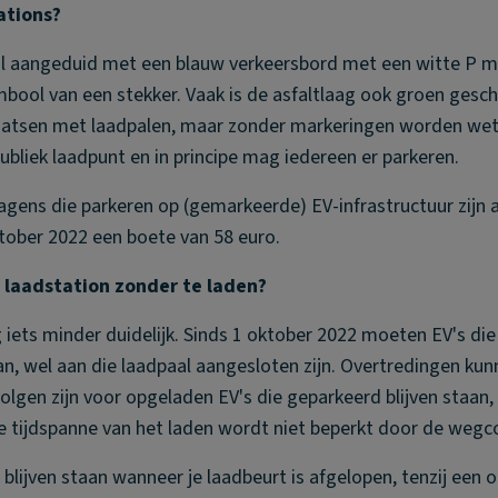
ations?
al aangeduid met een blauw verkeersbord met een witte P 
ool van een stekker. Vaak is de asfaltlaag ook groen gesch
laatsen met laadpalen, maar zonder markeringen worden wett
ubliek laadpunt en in principe mag iedereen er parkeren.
agens die parkeren op (gemarkeerde) EV-infrastructuur zijn al
ktober 2022 een boete van 58 euro.
n laadstation zonder te laden?
 iets minder duidelijk. Sinds 1 oktober 2022 moeten EV's die
n, wel aan die laadpaal aangesloten zijn. Overtredingen ku
lgen zijn voor opgeladen EV's die geparkeerd blijven staan, 
de tijdspanne van het laden wordt niet beperkt door de wegc
 blijven staan wanneer je laadbeurt is afgelopen, tenzij een