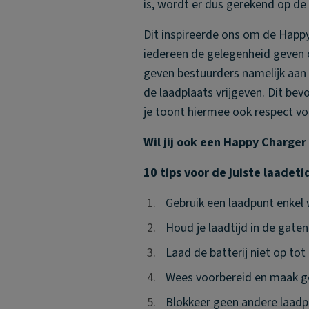
is, wordt er dus gerekend op de
Dit inspireerde ons om de Happy 
iedereen de gelegenheid geven 
geven bestuurders namelijk aan
de laadplaats vrijgeven. Dit bevo
je toont hiermee ook respect v
Wil jij ook een Happy Charge
10 tips voor de juiste laadet
1.
1.
Gebruik een laadpunt enkel 
2.
2.
Houd je laadtijd in de gaten
3.
3.
Laad de batterij niet op tot
4.
4.
Wees voorbereid en maak ge
5.
5.
Blokkeer geen andere laadpa