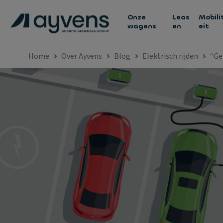
Onze
Leas
Mobili
wagens
en
eit
Home
Over Ayvens
Blog
Elektrisch rijden
“Ge