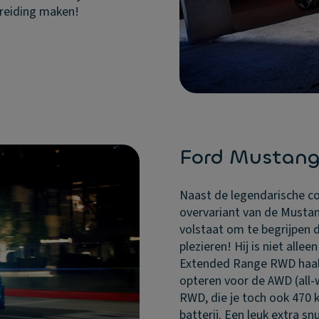
ereiding maken!
Ford Mustan
Naast de legendarische cou
overvariant van de Mustang
volstaat om te begrijpen 
plezieren! Hij is niet alle
Extended Range RWD haalt 
opteren voor de AWD (all-
RWD, die je toch ook 470 
batterij. Een leuk extra sn