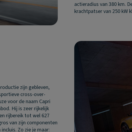
actieradius van 380 km. D
krachtpatser van 250 kW k
roductie zijn gebleven,
sportieve cross-over-
uze voor de naam Capri
. Hij is zeer rijkelijk
 rijbereik tot wel 627
t gros van zijn componenten
ncluis. Zo zie je maar: