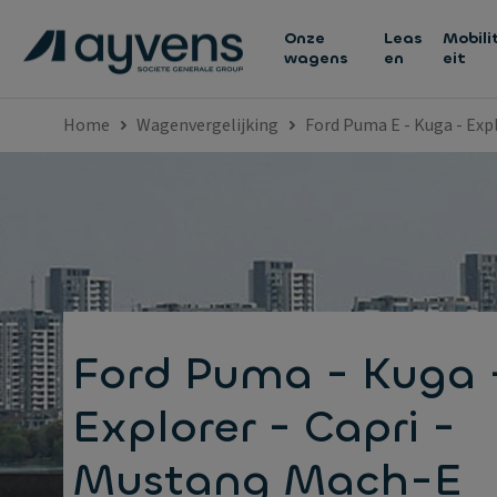
Onze
Leas
Mobili
wagens
en
eit
Home
Wagenvergelijking
Ford Puma E - Kuga - Exp
Ford Puma - Kuga 
Explorer - Capri -
Mustang Mach-E