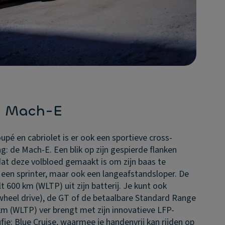
g Mach-E
pé en cabriolet is er ook een sportieve cross-
: de Mach-E. Een blik op zijn gespierde flanken
dat deze volbloed gemaakt is om zijn baas te
en een sprinter, maar ook een langeafstandsloper. De
600 km (WLTP) uit zijn batterij. Je kunt ook
wheel drive), de GT of de betaalbare Standard Range
km (WLTP) ver brengt met zijn innovatieve LFP-
ufje: Blue Cruise, waarmee je handenvrij kan rijden op