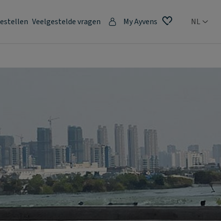
estellen
Veelgestelde vragen
My Ayvens
NL