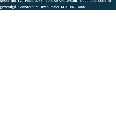
Nederland N.V. – Postbus 55 – 1000 AB Amsterdam – Nederland. Statutair
gevestigd in Amsterdam. Btw-nummer: NL001667348B01