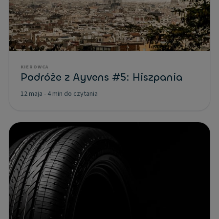
KIEROWCA
Podróże z Ayvens #5: Hiszpania
12 maja
-
4 min do czytania