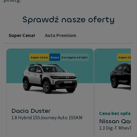
Sprawdź nasze oferty
Super Cena!
Auta Premium
Super Cena!
Nowe
Dostępne od ręki!
Super Cena!
Dacia Duster
Cena bez opłaty
1.8 Hybrid 155Journey Auto 155KM
Nissan Qash
1.3 Dig-T MhevTe