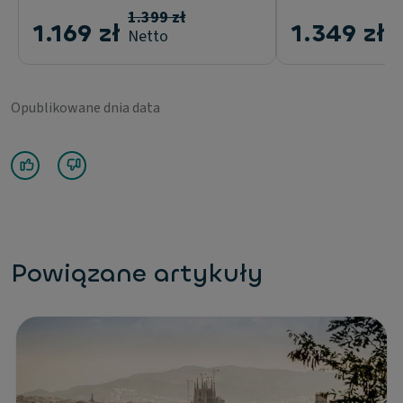
1.399 zł
1
1.169 zł
1.349 zł
Netto
N
Opublikowane dnia data
Powiązane artykuły