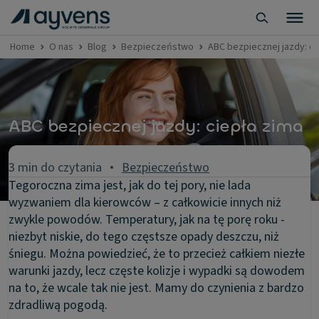
Home
O nas
Blog
Bezpieczeństwo
ABC bezpiecznej jazdy: ci
ABC bezpiecznej jazdy: ciepła zima
3 min do czytania
Bezpieczeństwo
Tegoroczna zima jest, jak do tej pory, nie lada
wyzwaniem dla kierowców – z całkowicie innych niż
zwykle powodów. Temperatury, jak na tę porę roku -
niezbyt niskie, do tego częstsze opady deszczu, niż
śniegu. Można powiedzieć, że to przecież całkiem niezłe
warunki jazdy, lecz częste kolizje i wypadki są dowodem
na to, że wcale tak nie jest. Mamy do czynienia z bardzo
zdradliwą pogodą.