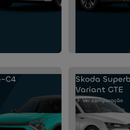
ë-C4
Skoda Superb
Variant GTE
Ver comparação