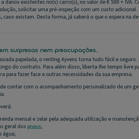
a danos existentes no(s) carro(s), no valor de € 500 + IVA. 
ução, solicitar uma pré-inspeção com um custo adicional. Is
s, caso existam. Desta forma, já saberá o que o espera na de
sem surpresas nem preocupações.
ada papelada, o renting Ayvens torna tudo fácil e seguro. F
go do contrato. Para além disso, liberta-lhe tempo livre par
ira para fazer face a outras necessidades da sua empresa.
de contar com o acompanhamento personalizado de um gest
ia.
verá:
nda mensal e zelar pela adequada utilização e manutenção 
do geral dos
pneus
;
 e água;