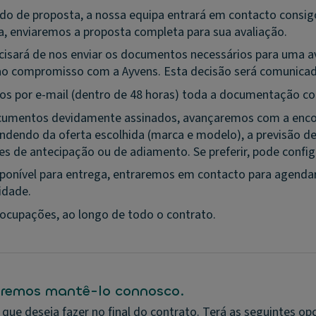
do de proposta, a nossa equipa entrará em contacto consigo
a, enviaremos a proposta completa para sua avaliação.
cisará de nos enviar os documentos necessários para uma ava
 ao compromisso com a Ayvens. Esta decisão será comunica
s por e-mail (dentro de 48 horas) toda a documentação cont
cumentos devidamente assinados, avançaremos com a encom
endo da oferta escolhida (marca e modelo), a previsão de 
es de antecipação ou de adiamento. Se preferir, pode confi
sponível para entrega, entraremos em contacto para agendar 
idade.
ocupações, ao longo de todo o contrato.
ueremos mantê-lo connosco.
 que deseja fazer no final do contrato. Terá as seguintes op