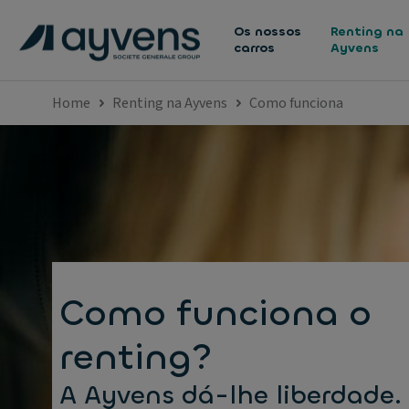
Os nossos
Renting na
carros
Ayvens
Home
Renting na Ayvens
Como funciona
Como funciona o
renting?
A Ayvens dá-lhe liberdade.