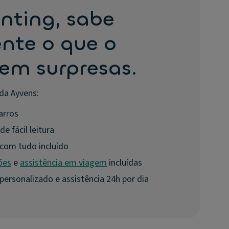
nting, sabe
nte o que o
sem surpresas.
da Ayvens:
arros
e fácil leitura
com tudo incluído
ões
e
assistência em viagem
incluídas
rsonalizado e assistência 24h por dia