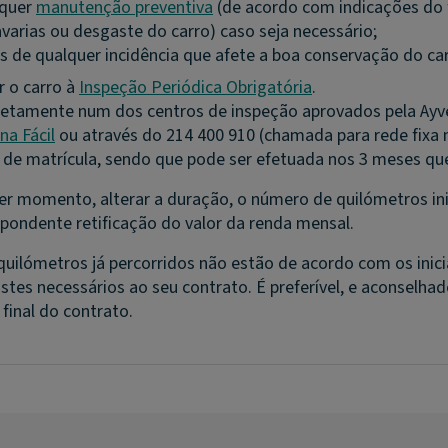
lquer
manutenção preventiva
(de acordo com indicações do 
avarias ou desgaste do carro) caso seja necessário;
 de qualquer incidência que afete a boa conservação do car
r o carro à
Inspeção Periódica Obrigatória
.
retamente num dos centros de inspeção aprovados pela Ayven
ina Fácil
ou através do 214 400 910 (chamada para rede fixa 
a de matrícula, sendo que pode ser efetuada nos 3 meses qu
uer momento, alterar a duração, o número de quilómetros in
spondente retificação do valor da renda mensal.
s quilómetros já percorridos não estão de acordo com os in
ustes necessários ao seu contrato. É preferível, e aconselha
final do contrato.