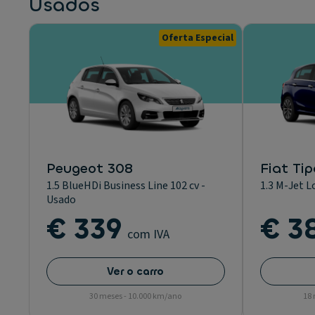
Usados
Oferta Especial
Peugeot 308
Fiat Tip
1.5 BlueHDi Business Line 102 cv -
1.3 M-Jet L
Usado
€ 339
€ 3
com IVA
Ver o carro
30 meses - 10.000 km/ano
18 