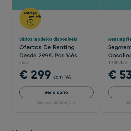
Vários modelos disponíveis
Renting fl
Ofertas De Renting
Segment
Desde 299€ Por Mês
Gasolin
0km
10 000km
€ 299
€ 5
com IVA
Ver o carro
36 meses - 10.000 km/ano
6 