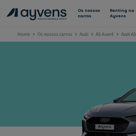
Os nossos
Renting na
carros
Ayvens
Home
Os nossos carros
Audi
A5 Avant
Audi A