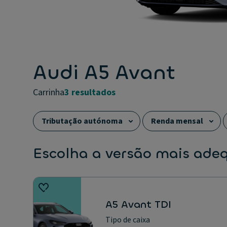
Audi A5 Avant
carrinha
3 resultados
Tributação autónoma
Renda mensal
Capacidade da bagageira
Tipo de carroçari
Escolha a versão mais ade
A5 Avant TDI
Tipo de caixa