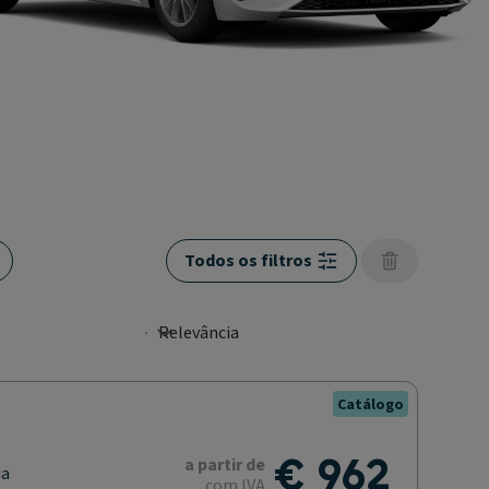
Todos os filtros
Catálogo
€ 962
a partir de
ia
com IVA