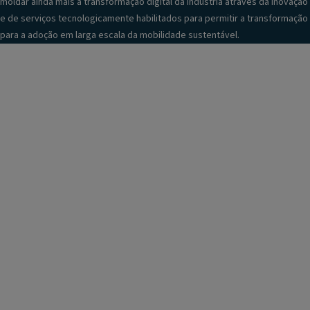
moldar ainda mais a transformação digital da indústria através da inovação
e de serviços tecnologicamente habilitados para permitir a transformação
para a adoção em larga escala da mobilidade sustentável.