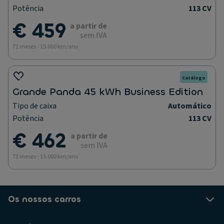
Potência
113 CV
€ 459
a partir de
sem IVA
72 meses - 15.000 km/ano
Catálogo
Grande Panda 45 kWh Business Edition
Tipo de caixa
Automático
Potência
113 CV
€ 462
a partir de
sem IVA
72 meses - 15.000 km/ano
Os nossos carros