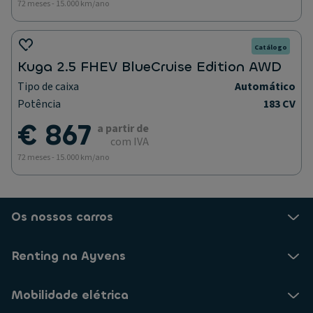
72 meses - 15.000 km/ano
Catálogo
Kuga 2.5 FHEV BlueCruise Edition AWD
Tipo de caixa
Automático
Potência
183 CV
€ 867
a partir de
com IVA
72 meses - 15.000 km/ano
Os nossos carros
Renting na Ayvens
Mobilidade elétrica