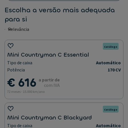
Escolha a versão mais adequada
para si
Catálogo
Mini Countryman C Essential
Tipo de caixa
Automático
Potência
170 CV
€ 616
a partir de
com IVA
72 meses - 15.000 km/ano
Catálogo
Mini Countryman C Blackyard
Tipo de caixa
Automático