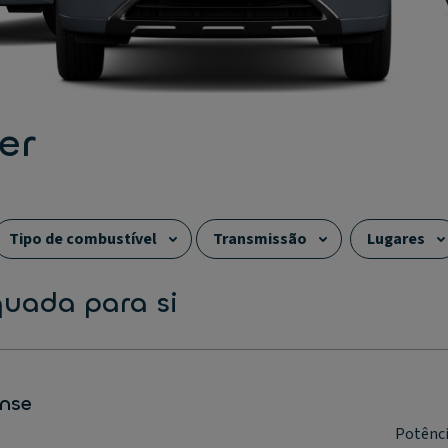
er
Tipo de combustível
Transmissão
Lugares
a
quada para si
ense
Potênc