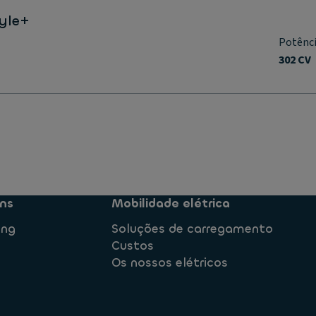
tyle+
Potênc
302 CV
ns
Mobilidade elétrica
ing
Soluções de carregamento
Custos
Os nossos elétricos