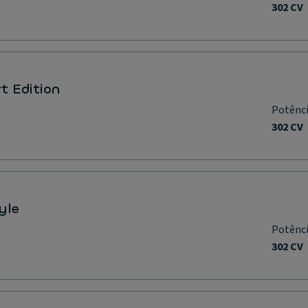
302 CV
t Edition
Potênc
302 CV
yle
Potênc
302 CV