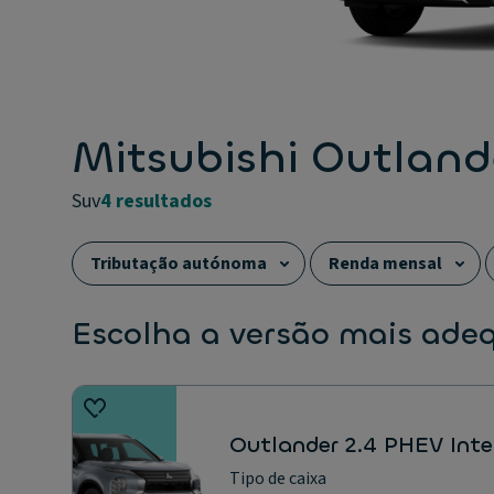
Mitsubishi Outland
suv
4 resultados
Tributação autónoma
Renda mensal
Capacidade da bagageira
Tipo de carroçari
Escolha a versão mais ade
Outlander 2.4 PHEV Int
Tipo de caixa