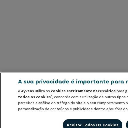
A sua privacidade é importante para 
A
Ayvens
utiliza os
cookies estritamente necessários
para g
todos os cookies
”, concorda com a utilização de outros tipo
parceiros a análise do tráfego do site e o seu comportamento on
personalização de conteúdos e publicidade dentro e/ou fora do
Poderá
gerir os cookies
ou retirar o consentimento a qualquer
Aceitar Todos Os Cookies
cookies no momento anterior à retirada do consentimento. Para 