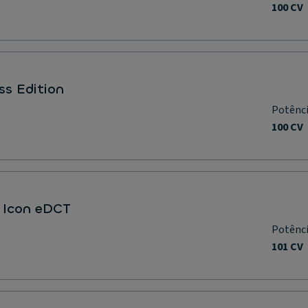
100 CV
ss Edition
Potênc
100 CV
 Icon eDCT
Potênc
101 CV