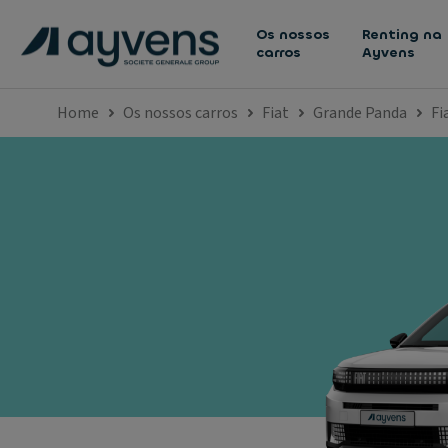
Os nossos
Renting na
carros
Ayvens
Home
Os nossos carros
Fiat
Grande Panda
Fi