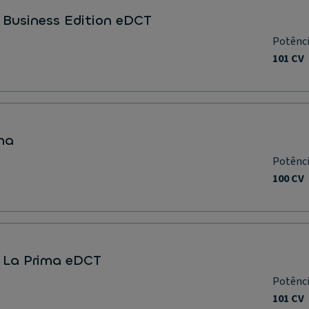
 Business Edition eDCT
Potênc
101 CV
ma
Potênc
100 CV
d La Prima eDCT
Potênc
101 CV