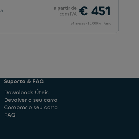
€ 451
a partir de
ia
com IVA
84 meses - 10.000 km/ano
Suporte & FAQ
Downloads Úteis
Devolver o seu carro
Comprar o seu carro
FAQ