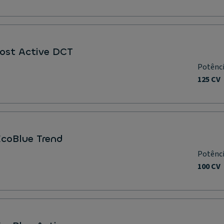
oost Active DCT
Potênc
125 CV
 EcoBlue Trend
Potênc
100 CV