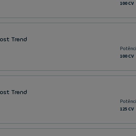
100 CV
oost Trend
Potênc
100 CV
oost Trend
Potênc
125 CV