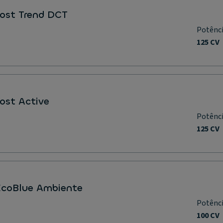
oost Trend DCT
Potênc
125 CV
oost Active
Potênc
125 CV
 EcoBlue Ambiente
Potênc
100 CV