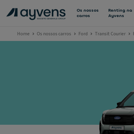
Os nossos
Renting na
carros
Ayvens
Home
Os nossos carros
Ford
Transit Courier