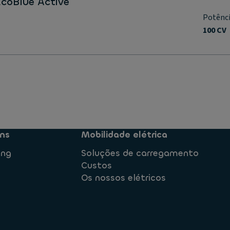
 EcoBlue Active
Potênc
100 CV
ns
Mobilidade elétrica
ing
Soluções de carregamento
Custos
Os nossos elétricos