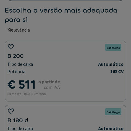
Escolha a versão mais adequada
para si
Catálogo
B 200
Tipo de caixa
Automático
Potência
163 CV
€ 511
a partir de
com IVA
84 meses - 10.000 km/ano
Catálogo
B 180 d
Tipo de caixa
Automático