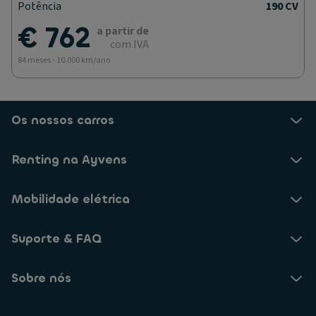
Potência
190 CV
€ 762
a partir de
com IVA
84 meses - 10.000 km/ano
Os nossos carros
Renting na Ayvens
Mobilidade elétrica
Suporte & FAQ
Sobre nós