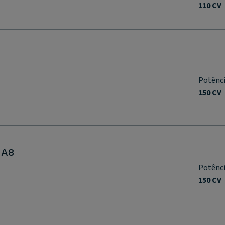
110 CV
Potênc
150 CV
 A8
Potênc
150 CV