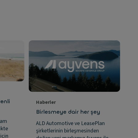
enli
Haberler
Ha
Birlesmeye dair her şey
A
Le
ram
ALD Automotive ve LeasePlan
ol
ikte
şirketlerinin birleşmesinden
için