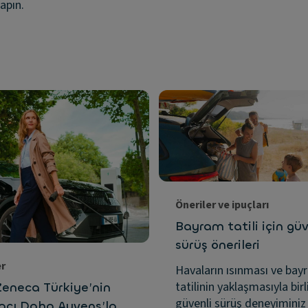
apın.
Öneriler ve ipuçları
Bayram tatili için güv
sürüş önerileri
er
Havaların ısınması ve bay
tatilinin yaklaşmasıyla birl
Zeneca Türkiye’nin
güvenli sürüş deneyiminiz 
racı Daha Ayvens’la