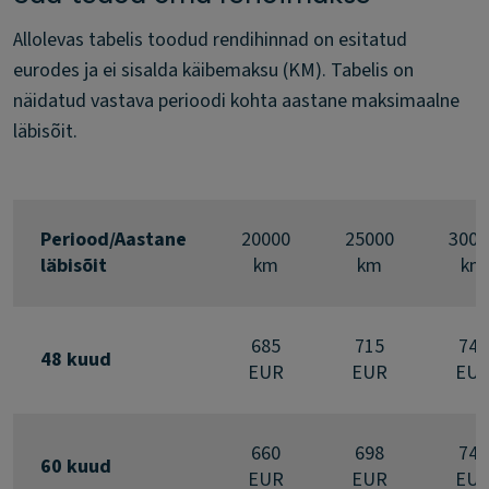
Allolevas tabelis toodud rendihinnad on esitatud
eurodes ja ei sisalda käibemaksu (KM). Tabelis on
näidatud vastava perioodi kohta aastane maksimaalne
läbisõit.
Periood/Aastane
20000
25000
3000
läbisõit
km
km
km
685
715
748
48 kuud
EUR
EUR
EU
660
698
742
60 kuud
EUR
EUR
EU