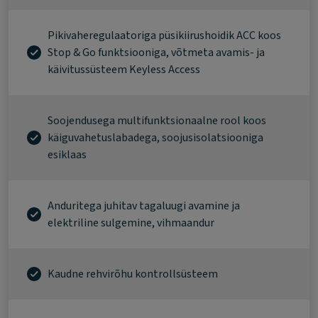
Pikivaheregulaatoriga püsikiirushoidik ACC koos
Stop & Go funktsiooniga, võtmeta avamis- ja
käivitussüsteem Keyless Access
Soojendusega multifunktsionaalne rool koos
käiguvahetuslabadega, soojusisolatsiooniga
esiklaas
Anduritega juhitav tagaluugi avamine ja
elektriline sulgemine, vihmaandur
Kaudne rehvirõhu kontrollsüsteem