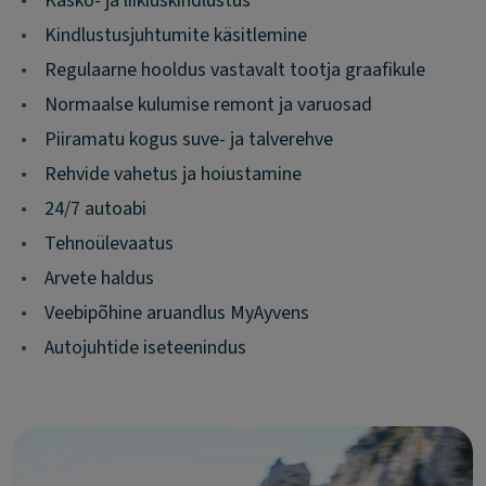
•
Kasko- ja liikluskindlustus
•
Kindlustusjuhtumite käsitlemine
•
Regulaarne hooldus vastavalt tootja graafikule
•
Normaalse kulumise remont ja varuosad
•
Piiramatu kogus suve- ja talverehve
•
Rehvide vahetus ja hoiustamine
•
24/7 autoabi
•
Tehnoülevaatus
•
Arvete haldus
•
Veebipõhine aruandlus MyAyvens
•
Autojuhtide iseteenindus