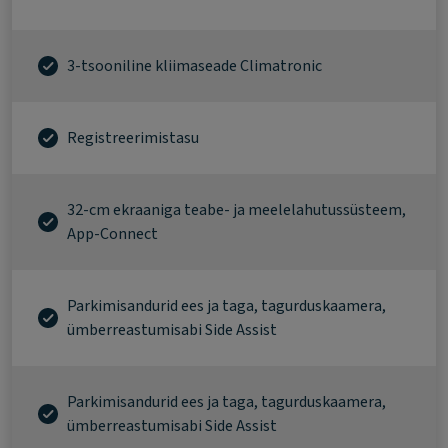
3-tsooniline kliimaseade Climatronic
Registreerimistasu
32-cm ekraaniga teabe- ja meelelahutussüsteem,
App-Connect
Parkimisandurid ees ja taga, tagurduskaamera,
ümberreastumisabi Side Assist
Parkimisandurid ees ja taga, tagurduskaamera,
ümberreastumisabi Side Assist