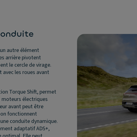
conduite
 un autre élément
es arrière pivotent
nt le cercle de virage.
t avec les roues avant
tion Torque Shift, permet
s moteurs électriques
teur avant peut être
ion fonctionnent
u une conduite dynamique.
ement adaptatif ADS+,
 optimal. Elle peut