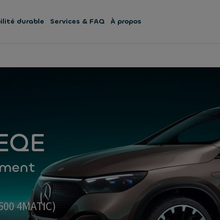
lité durable
Services & FAQ
À propos
 EQE
ament
 500 4MATIC)