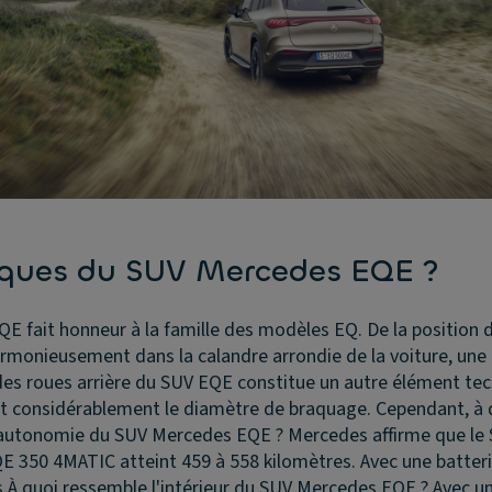
tiques du SUV Mercedes EQE ?
 fait honneur à la famille des modèles EQ. De la position d
armonieusement dans la calandre arrondie de la voiture, une c
des roues arrière du SUV EQE constitue un autre élément tech
ant considérablement le diamètre de braquage. Cependant, à de
l'autonomie du SUV Mercedes EQE ?
Mercedes affirme que le
QE 350 4MATIC atteint 459 à 558 kilomètres. Avec une batt
.
À quoi ressemble l'intérieur du SUV Mercedes EQE ?
Avec u