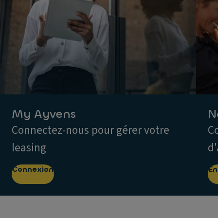
My Ayvens
N
Connectez-nous pour gérer votre
Co
leasing
d
Connexion
En