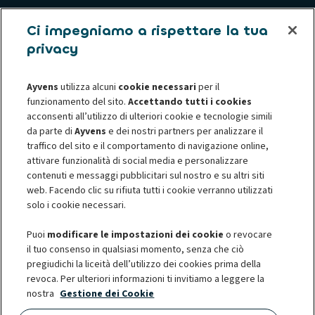
Usato
Ci impegniamo a rispettare la tua
privacy
Assistenza Clienti
Ayvens
utilizza alcuni
cookie necessari
per il
Chi siamo
funzionamento del sito.
Accettando tutti i cookies
acconsenti all’utilizzo di ulteriori cookie e tecnologie simili
da parte di
Ayvens
e dei nostri partners per analizzare il
Informative privacy
Informativa sui cookie
traffico del sito e il comportamento di navigazione online,
Privacy - Diritti degli interessati
Termini e Condizioni
attivare funzionalità di social media e personalizzare
Société Générale
Accessibilità digitale
contenuti e messaggi pubblicitari sul nostro e su altri siti
web. Facendo clic su rifiuta tutti i cookie verranno utilizzati
Risoluzione Controversie
Corporate Governance
solo i cookie necessari.
Puoi
modificare le impostazioni dei cookie
o revocare
il tuo consenso in qualsiasi momento, senza che ciò
pregiudichi la liceità dell’utilizzo dei cookies prima della
© 2026 Ayvens è uno dei leader globali nella mobilità sostenibile,
revoca. Per ulteriori informazioni ti invitiamo a leggere la
impegnato a migliorare la qualità della vita dei propri clienti, dalle grandi
nostra
Gestione dei Cookie
aziende nazionali, internazionali e PMI sino ai professionisti e ai privati. Il