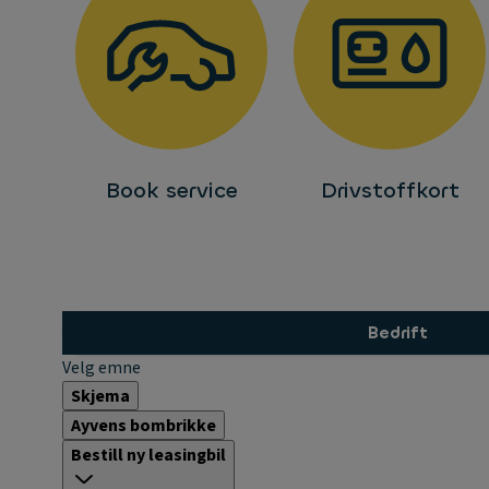
Book service
Drivstoffkort
Bedrift
Velg emne
Skjema
Ayvens bombrikke
Bestill ny leasingbil