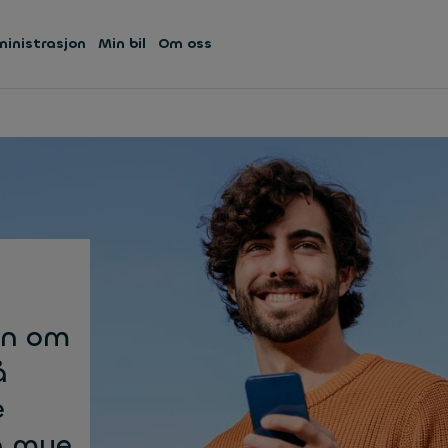
ministrasjon
Min bil
Om oss
on om
å
e
og mye