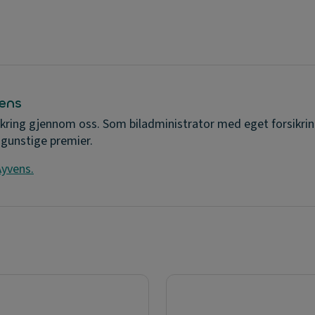
vens
kring gjennom oss. Som biladministrator med eget forsikring
 gunstige premier.
Ayvens.