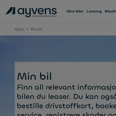
Våre biler
Leasing
Bilad
Hjem
Min bil
Min bil
Finn all relevant informasj
bilen du leaser. Du kan ogs
bestille drivstoffkort, book
service, registrere skader 