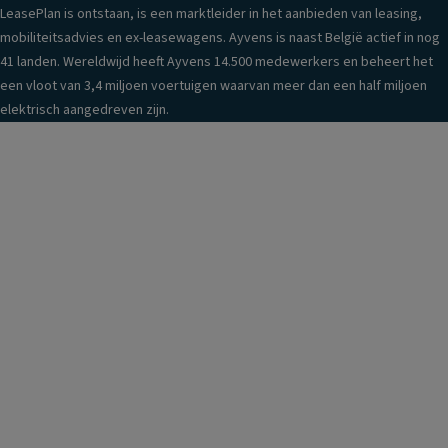
LeasePlan is ontstaan, is een marktleider in het aanbieden van leasing,
mobiliteitsadvies en ex-leasewagens. Ayvens is naast België actief in nog
41 landen. Wereldwijd heeft Ayvens 14.500 medewerkers en beheert het
een vloot van 3,4 miljoen voertuigen waarvan meer dan een half miljoen
elektrisch aangedreven zijn.