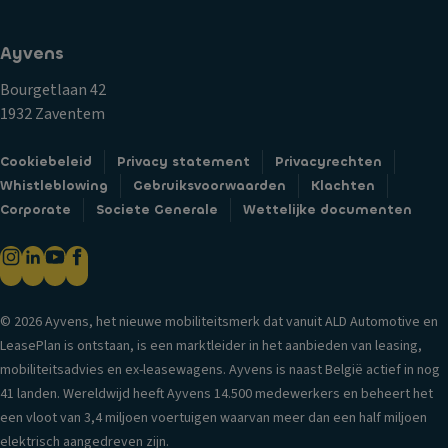
Ayvens
Bourgetlaan 42
1932 Zaventem
Cookiebeleid
Privacy statement
Privacyrechten
Whistleblowing
Gebruiksvoorwaarden
Klachten
Corporate
Societe Generale
Wettelijke documenten
© 2026 Ayvens, het nieuwe mobiliteitsmerk dat vanuit ALD Automotive en
LeasePlan is ontstaan, is een marktleider in het aanbieden van leasing,
mobiliteitsadvies en ex-leasewagens. Ayvens is naast België actief in nog
41 landen. Wereldwijd heeft Ayvens 14.500 medewerkers en beheert het
een vloot van 3,4 miljoen voertuigen waarvan meer dan een half miljoen
elektrisch aangedreven zijn.