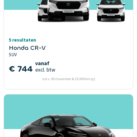
5 resultaten
Honda CR-V
SUV
vanaf
€ 744
excl. btw
o.b.v. 60 maanden & 10.000 km p/j