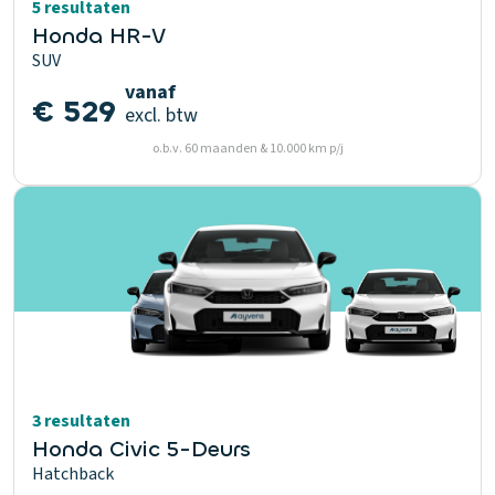
5 resultaten
Honda HR-V
SUV
vanaf
€ 529
excl. btw
o.b.v. 60 maanden & 10.000 km p/j
3 resultaten
Honda Civic 5-Deurs
Hatchback