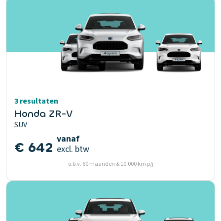
3 resultaten
Honda ZR-V
SUV
vanaf
€ 642
excl. btw
o.b.v. 60 maanden & 10.000 km p/j