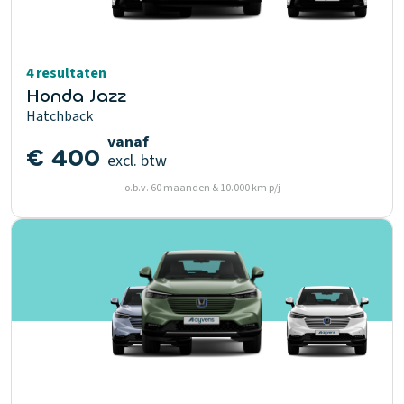
4 resultaten
Honda Jazz
Hatchback
vanaf
€ 400
excl. btw
o.b.v. 60 maanden & 10.000 km p/j