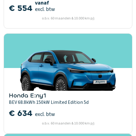
vanaf
€ 554
excl. btw
o.b.v. 60 maanden & 10.000 km p/j
Honda E:ny1
BEV 68.8kWh 150kW Limited Edition 5d
€ 634
excl. btw
o.b.v. 60 maanden & 10.000 km p/j