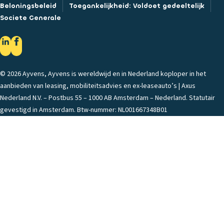
Beloningsbeleid
Toegankelijkheid: Voldoet gedeeltelijk
Societe Generale
© 2026 Ayvens, Ayvens is wereldwijd en in Nederland koploper in het
aanbieden van leasing, mobiliteitsadvies en ex-leaseauto’s | Axus
Nederland N.V. – Postbus 55 – 1000 AB Amsterdam – Nederland. Statutair
gevestigd in Amsterdam. Btw-nummer: NL001667348B01