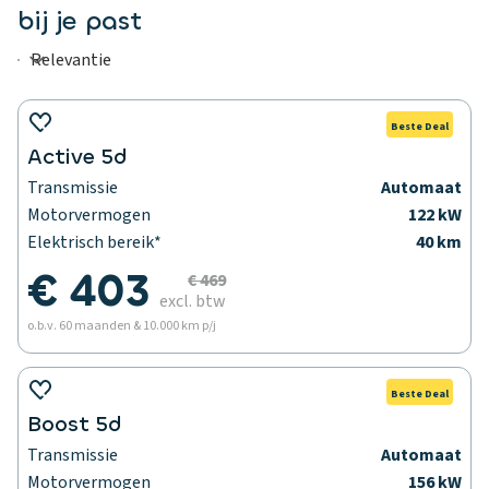
bij je past
Beste Deal
Active 5d
Transmissie
Automaat
Motorvermogen
122 kW
Elektrisch bereik*
40 km
€ 403
€ 469
excl. btw
o.b.v. 60 maanden & 10.000 km p/j
Beste Deal
Boost 5d
Transmissie
Automaat
Motorvermogen
156 kW