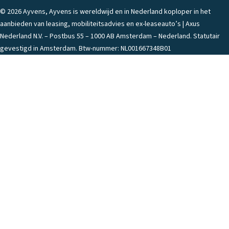
© 2026 Ayvens, Ayvens is wereldwijd en in Nederland koploper in het
aanbieden van leasing, mobiliteitsadvies en ex-leaseauto’s | Axus
Nederland N.V. – Postbus 55 – 1000 AB Amsterdam – Nederland. Statutair
gevestigd in Amsterdam. Btw-nummer: NL001667348B01