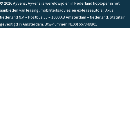
© 2026 Ayvens, Ayvens is wereldwijd en in Nederland koploper in het
aanbieden van leasing, mobiliteitsadvies en ex-leaseauto’s | Axus
Nederland N.V. – Postbus 55 – 1000 AB Amsterdam – Nederland. Statutair
gevestigd in Amsterdam. Btw-nummer: NL001667348B01