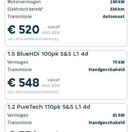
Motorvermogen
100 kW
Elektrisch bereik*
330 km
Transmissie
Automaat
€ 520
vanaf
excl. btw
o.b.v. 60 maanden & 10.000 km p/j
1.5 BlueHDi 100pk S&S L1 4d
Vermogen
75 kW
Transmissie
Handgeschakeld
€ 548
vanaf
excl. btw
o.b.v. 60 maanden & 10.000 km p/j
1.2 PureTech 110pk S&S L1 4d
Vermogen
81 kW
Transmissie
Handgeschakeld