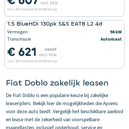
€ 607
excl. btw
o.b.v. 60 maanden & 10.000 km p/j
1.5 BlueHDi 130pk S&S EAT8 L2 4d
Vermogen
96 kW
Transmissie
Automaat
€ 621
vanaf
excl. btw
o.b.v. 60 maanden & 10.000 km p/j
Fiat Doblo zakelijk leasen
De Fiat Doblo is een populaire keuze bij zakelijke
leaserijders. Bekijk hier de mogelijkheden die Ayvens
voor deze auto biedt. Vergelijk het beschikbare aanbod
en lease met de zekerheid van voorspelbare
maandlasten, inclusief onderhoud, service en