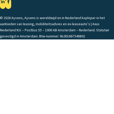
© 2026 Ayvens, Ayvens is wereldwijd en in Nederland koploper in het
aanbieden van leasing, mobiliteitsadvies en ex-leaseauto’s | Axus
Nederland N.V. – Postbus 55 – 1000 AB Amsterdam – Nederland. Statutair
gevestigd in Amsterdam. Btw-nummer: NL001667348B01