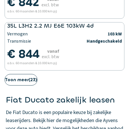
€ 842
excl. btw
o.b.v. 60 maanden & 10.000 km p/j
35L L3H2 2.2 MJ E6E 103kW 4d
Vermogen
103 kW
Transmissie
Handgeschakeld
€ 844
vanaf
excl. btw
o.b.v. 60 maanden & 10.000 km p/j
Toon meer
(
23
)
Fiat Ducato zakelijk leasen
De Fiat Ducato is een populaire keuze bij zakelijke
leaserijders. Bekijk hier de mogelijkheden die Ayvens
voor deze auto biedt. Vergelijk het beschikbare aanbod