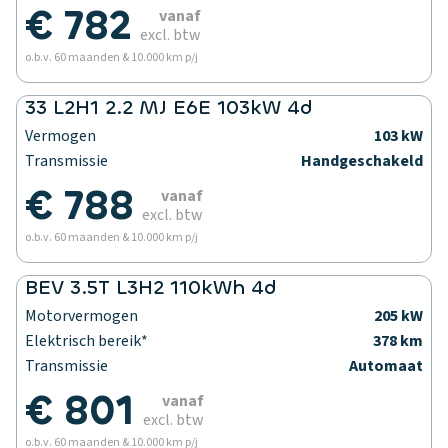
€ 782
vanaf
excl. btw
o.b.v. 60 maanden & 10.000 km p/j
33 L2H1 2.2 MJ E6E 103kW 4d
Vermogen
103 kW
Transmissie
Handgeschakeld
€ 788
vanaf
excl. btw
o.b.v. 60 maanden & 10.000 km p/j
BEV 3.5T L3H2 110kWh 4d
Motorvermogen
205 kW
Elektrisch bereik*
378 km
Transmissie
Automaat
€ 801
vanaf
excl. btw
o.b.v. 60 maanden & 10.000 km p/j