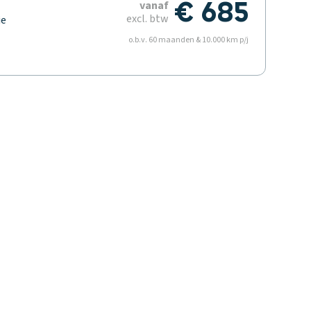
€ 685
vanaf
excl. btw
ie
t
o.b.v. 60 maanden & 10.000 km p/j