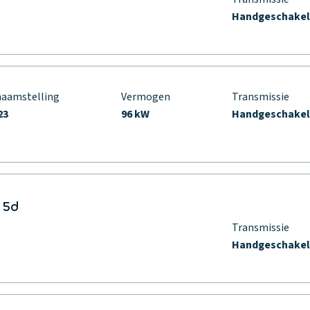
Handgeschake
naamstelling
Vermogen
Transmissie
23
96 kW
Handgeschake
 5d
Transmissie
Handgeschake