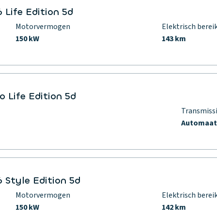
 Life Edition 5d
Motorvermogen
Elektrisch berei
150 kW
143 km
 Life Edition 5d
Transmiss
Automaa
 Style Edition 5d
Motorvermogen
Elektrisch berei
150 kW
142 km