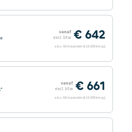
€ 642
vanaf
excl. btw
ie
t
o.b.v. 60 maanden & 10.000 km p/j
€ 661
vanaf
excl. btw
k*
o.b.v. 60 maanden & 10.000 km p/j