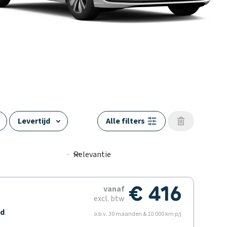
Levertijd
Alle filters
Trekgewicht
€ 416
vanaf
excl. btw
ld
o.b.v. 30 maanden & 10.000 km p/j