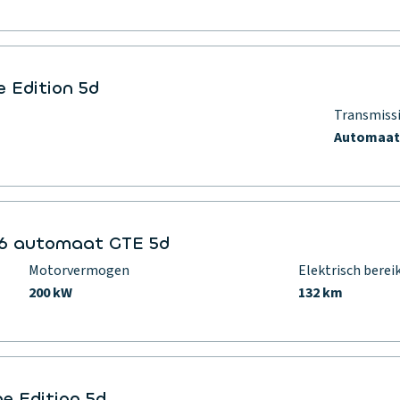
e Edition 5d
Transmiss
Automaa
-6 automaat GTE 5d
Motorvermogen
Elektrisch berei
200 kW
132 km
e Edition 5d