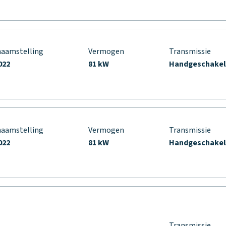
naamstelling
Vermogen
Transmissie
022
81 kW
Handgeschake
naamstelling
Vermogen
Transmissie
022
81 kW
Handgeschake
Transmissie