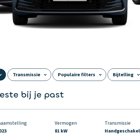
Transmissie
Populaire filters
Bijtelling
Aantal zitplaatsen
Aantal deuren
Uitstoot
este bij je past
rstand
naamstelling
Vermogen
Transmissie
023
81 kW
Handgeschake