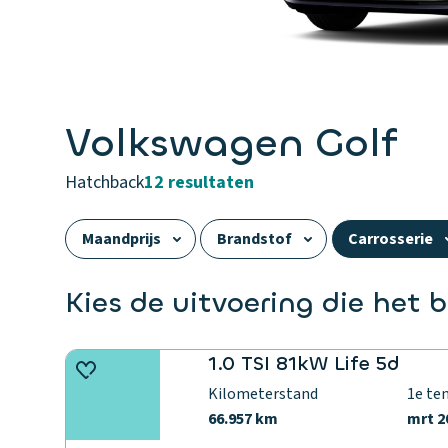
Volkswagen Golf
hatchback
12 resultaten
Maandprijs
Brandstof
Carrosserie
Elektrisch bereik
Consumentenprijs
Kies de uitvoering die het b
Aandrijving
Bagageruimte
Kilomete
1.0 TSI 81kW Life 5d
Kilometerstand
1e te
66.957 km
mrt 2