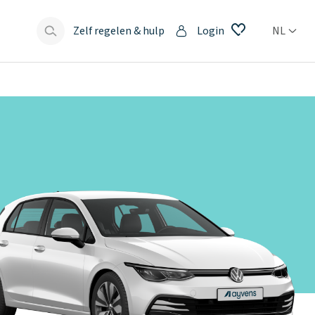
Zelf regelen & hulp
Login
NL
s