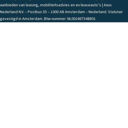
aanbieden van leasing, mobiliteitsadvies en ex-leaseauto’s | Axus
Nederland N.V. – Postbus 55 – 1000 AB Amsterdam – Nederland. Statutair
gevestigd in Amsterdam. Btw-nummer: NL001667348B01