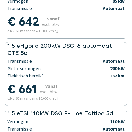
Vermogen
85 kW
Transmissie
Automaat
€ 642
vanaf
excl. btw
o.b.v. 60 maanden & 10.000 km p/j
1.5 eHybrid 200kW DSG-6 automaat
GTE 5d
Transmissie
Automaat
Motorvermogen
200 kW
Elektrisch bereik*
132 km
€ 661
vanaf
excl. btw
o.b.v. 60 maanden & 10.000 km p/j
1.5 eTSI 110kW DSG R-Line Edition 5d
Vermogen
110 kW
Transmissie
Automaat