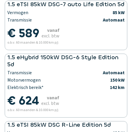
1.5 eTSI 85kW DSG-7 auto Life Edition 5d
Vermogen
85 kW
Transmissie
Automaat
€ 589
vanaf
excl. btw
o.b.v. 60 maanden & 10.000 km p/j
1.5 eHybrid 150kW DSG-6 Style Edition
5d
Transmissie
Automaat
Motorvermogen
150 kW
Elektrisch bereik*
142 km
€ 624
vanaf
excl. btw
o.b.v. 60 maanden & 10.000 km p/j
1.5 eTSI 85kW DSG R-Line Edition 5d