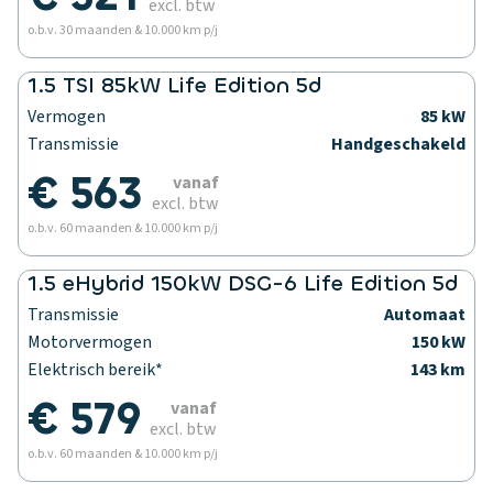
excl. btw
o.b.v. 30 maanden & 10.000 km p/j
1.5 TSI 85kW Life Edition 5d
Vermogen
85 kW
Transmissie
Handgeschakeld
€ 563
vanaf
excl. btw
o.b.v. 60 maanden & 10.000 km p/j
1.5 eHybrid 150kW DSG-6 Life Edition 5d
Transmissie
Automaat
Motorvermogen
150 kW
Elektrisch bereik*
143 km
€ 579
vanaf
excl. btw
o.b.v. 60 maanden & 10.000 km p/j