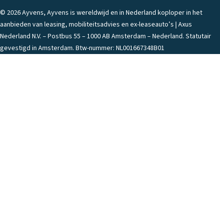
© 2026 Ayvens, Ayvens is wereldwijd en in Nederland koploper in het
aanbieden van leasing, mobiliteitsadvies en ex-leaseauto’s | Axus
Nederland N.V. – Postbus 55 – 1000 AB Amsterdam – Nederland. Statutair
gevestigd in Amsterdam. Btw-nummer: NL001667348B01