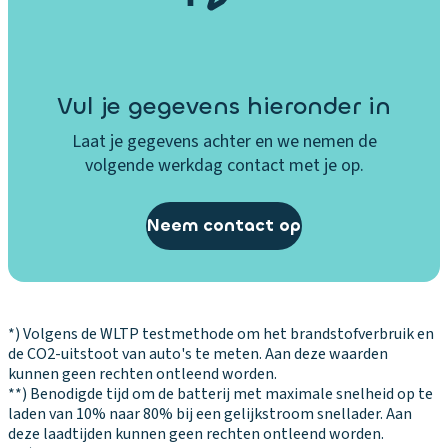
g
o
in
n
d
d
v
D
e
o
t
a
o
Ai
ra
V
n
ri
e
a
o
rc
ai
er
t
n
g
n
r
o
Vul je gegevens hieronder in
v
b.
e
re
k
C
e
n
er
m
s
er
Laat je gegevens achter en we nemen de
a
e
n
di
li
e
n
d
volgende werkdag contact met je op.
ar
n
a
ti
c
t
el
e
t,
tr
c
o
h
e
h
k
A
al
h
ni
ti
xt
Neem contact op
ei
ni
C
e
t
n
n
.
d
p
C
ar
er
g
g
e
s
p
g
m
m
/b
n
2
a
er
e
st
e
er
t
g
s
li
k
e
t
*) Volgens de WLTP testmethode om het brandstofverbruik en
m
er
eï
si
c
de CO2-uitstoot van auto's te meten. Aan deze waarden
o
u
3
v
t
n
st
h
kunnen geen rechten ontleend worden.
p
n
z
er
ai
t
**) Benodigde tijd om de batterij met maximale snelheid op te
e
t
p
a
o
li
n
e
laden van 10% naar 80% bij een gelijkstroom snellader. Aan
n
e
el
c
n
deze laadtijden kunnen geen rechten ontleend worden.
c
m
g
t
n,