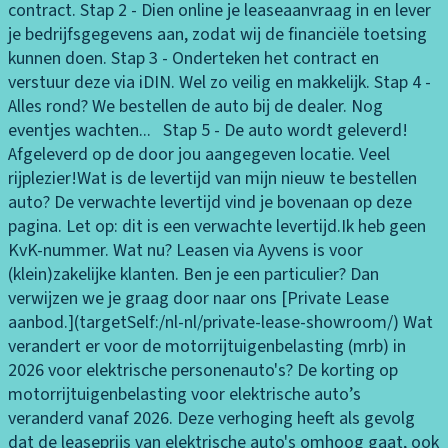
o
ar
s
br
m
y
o
e
contract. Stap 2 - Dien online je leaseaanvraag in en lever
t
u
r
ti
tr
d
h
C
p
e
t
id
kl
n
r
t
je bedrijfsgegevens aan, zodat wij de financiële toetsing
li
ur
s
-
a
e
v
ru
h
n
o
V
a
t
v
er
kunnen doen. Stap 3 - Onderteken het contract en
c
m
b
di
ct
b
er
is
a
t
e
Z
u
h
er
v
verstuur deze via iDIN. Wel zo veilig en makkelijk. Stap 4 -
h
e
o
ef
ie
e
st
e
n
el
l
T
w
e
w
a
Alles rond? We bestellen de auto bij de dealer. Nog
ts
t
r
st
re
st
el
c
gi
e
e
ri
e
ti
ar
n
eventjes wachten... Stap 5 - De auto wordt geleverd!
e
di
d
al
g
u
b
o
n
s
n
b
n
s
m
2
Afgeleverd op de door jou aangegeven locatie. Veel
n
gi
h
b
el
ur
a
n
g
c
a
e
c
in
0
rijplezier!
Wat is de levertijd van mijn nieuw te bestellen
s
t
e
A
e
in
d
ar
tr
o
c
E
h
g
e
auto?
De verwachte levertijd vind je bovenaan op deze
o
D
al
r
B
v
g
er
e
ol
pi
h
di
s
n
pagina. Let op: dit is een verwachte levertijd.
Ik heb geen
r
o
e
k
S
ei
s
G
n
m
S
s
t
ti
u
e
KvK-nummer. Wat nu?
Leasen via Ayvens is voor
e
o
ra
e
li
k
e
v
e
El
t
c
e
o
e
e
(klein)zakelijke klanten. Ben je een particulier? Dan
n
r
di
n
gi
a
s
er
t
e
a
h
ri
n
d
n
verwijzen we je graag door naar ons [Private Lease
a
d
o
n
n
n
c
w
a
kt
bi
e
n
D
e
v
aanbod.](targetSelf:/nl-nl/private-lease-showroom/)
Wat
u
e
T
i
g
t,
h
ar
d
r
lit
v
S
bi
el
verandert er voor de motorrijtuigenbelasting (mrb) in
t
b
o
n
ui
ei
m
a
o
ei
er
G,
jk
g
2026 voor elektrische personenauto's?
De korting op
o
e
u
g
ts
d
d
p
ni
ts
st
V
o
br
motorrijtuigenbelasting voor elektrische auto’s
m
st
c
c
e
e
ti
s
c
el
Z
m
e
veranderd vanaf 2026. Deze verhoging heeft als gevolg
a
u
h
h
n
b
e
c
o
li
T
e
e
dat de leaseprijs van elektrische auto's omhoog gaat, ook
ti
ur
S
a
v
ui