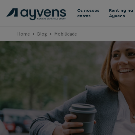
Os nossos
Renting na
carros
Ayvens
Home
Blog
Mobilidade