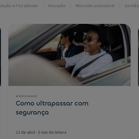
slação e Fiscalidade
Inovação
Mercado automóvel
Gestão
MOBILIDADE
Como ultrapassar com
segurança
13 de abril
-
5 min de leitura