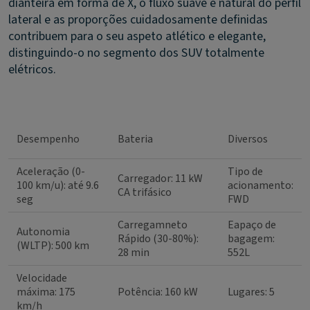
dianteira em forma de X, o fluxo suave e natural do perfil
lateral e as proporções cuidadosamente definidas
contribuem para o seu aspeto atlético e elegante,
distinguindo-o no segmento dos SUV totalmente
elétricos.
Desempenho
Bateria
Diversos
Aceleração (0-
Tipo de
Carregador: 11 kW
100 km/u): até 9.6
acionamento:
CA trifásico
seg
FWD
Carregamneto
Eapaço de
Autonomia
Rápido (30-80%):
bagagem:
(WLTP): 500 km
28 min
552L
Velocidade
máxima: 175
Potência: 160 kW
Lugares: 5
km/h