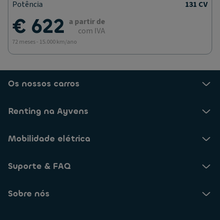
Potência
131 CV
€ 622
a partir de
com IVA
72 meses - 15.000 km/ano
Os nossos carros
Renting na Ayvens
Mobilidade elétrica
Suporte & FAQ
Sobre nós