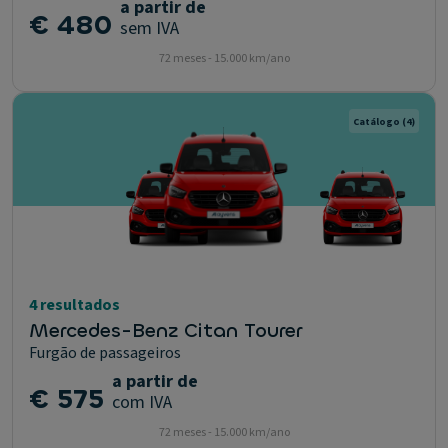
a partir de
€ 480
sem IVA
72 meses - 15.000 km/ano
Catálogo
(4)
4 resultados
Mercedes-Benz Citan Tourer
Furgão de passageiros
a partir de
€ 575
com IVA
72 meses - 15.000 km/ano