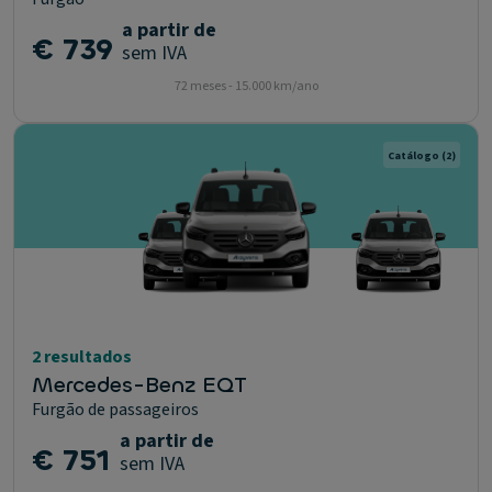
a partir de
€ 739
sem IVA
72 meses - 15.000 km/ano
Catálogo
(2)
2 resultados
Mercedes-Benz EQT
Furgão de passageiros
a partir de
€ 751
sem IVA