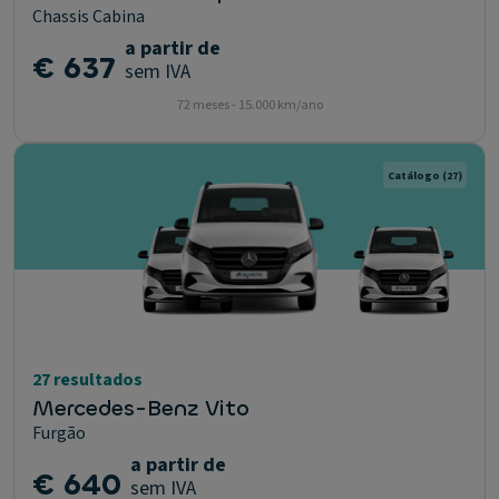
Chassis Cabina
a partir de
€ 637
sem IVA
72 meses - 15.000 km/ano
Catálogo
(27)
27 resultados
Mercedes-Benz Vito
Furgão
a partir de
€ 640
sem IVA