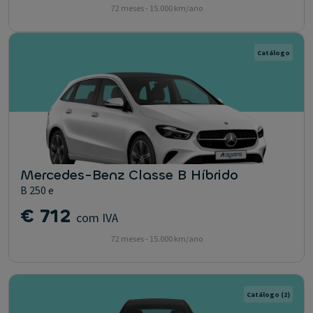
72 meses - 15.000 km/ano
Catálogo
Mercedes-Benz Classe B Híbrido
B 250 e
€ 712
com IVA
72 meses - 15.000 km/ano
Catálogo
(2)