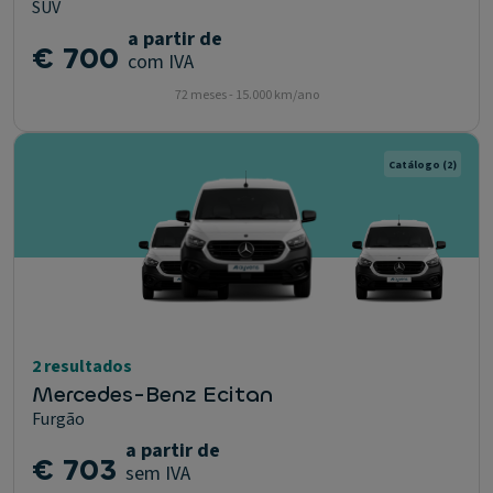
SUV
a partir de
€ 700
com IVA
72 meses - 15.000 km/ano
Catálogo
(2)
2 resultados
Mercedes-Benz Ecitan
Furgão
a partir de
€ 703
sem IVA