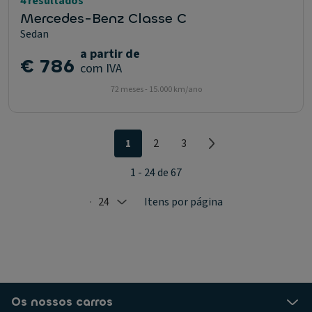
4 resultados
Mercedes-Benz Classe C
Sedan
a partir de
€ 786
com IVA
72 meses - 15.000 km/ano
1
2
3
1 - 24 de 67
24
Itens por página
Selected: 24
Os nossos carros