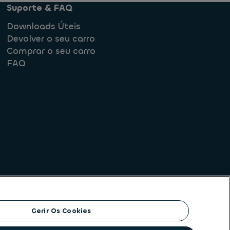
Suporte & FAQ
Downloads Úteis
Devolver o seu carro
Comprar o seu carro
FAQ
rmediação de crédito
Gerir Os Cookies