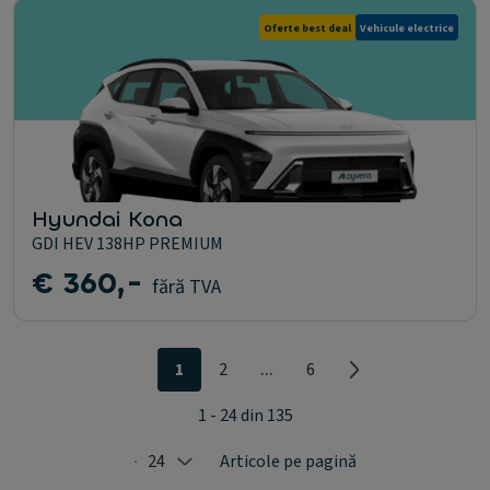
Oferte best deal
Vehicule electrice
Hyundai Kona
GDI HEV 138HP PREMIUM
€ 360,-
fără TVA
...
1
2
6
1 - 24 din 135
24
Articole pe pagină
Selected: 24