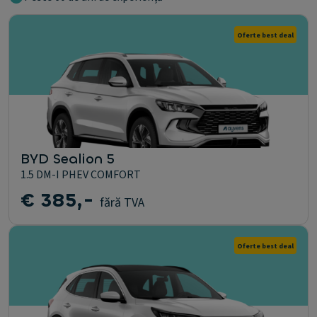
Oferte best deal
BYD Sealion 5
1.5 DM-I PHEV COMFORT
€ 385,-
fără TVA
Oferte best deal