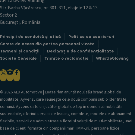
AFI Lakeview Building
Str. Barbu Văcărescu, nr. 301-311, etajele 12 & 13
Sector 2
București, România
Principii de conduită și etică
Politica de cookie-uri
Cerere de acces din partea persoanei vizate
Termeni și condiții
Declarație de confidențialitate
Societe Generale
Trimite o reclamație
Whistleblowing
© 2026 ALD Automotive | LeasePlan anunță noul său brand global de
mobilitate, Ayvens, care reunește cele două companii sub o identitate
comună. Ayvens este un jucător global de top în domeniul mobilității
sustenabile, oferind servicii de leasing complete, modele de abonament
flexibile, servicii de administrare a flotei și soluții de multi-mobilitate, unei
baze de clienți formate din companii mari, IMM-uri, persoane fizice