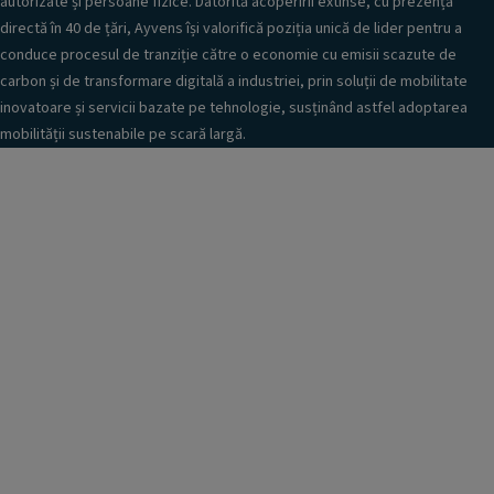
autorizate și persoane fizice. Datorită acoperirii extinse, cu prezență
directă în 40 de țări, Ayvens își valorifică poziția unică de lider pentru a
conduce procesul de tranziție către o economie cu emisii scazute de
carbon și de transformare digitală a industriei, prin soluții de mobilitate
inovatoare și servicii bazate pe tehnologie, susținând astfel adoptarea
mobilității sustenabile pe scară largă.