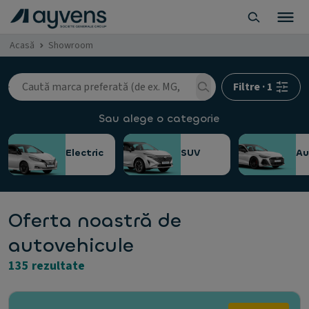
Acasă
Showroom
Filtre
·
1
Sau alege o categorie
Electric
SUV
A
Oferta noastră de
autovehicule
135 rezultate