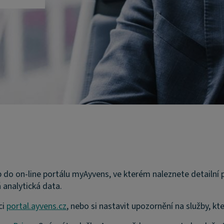
p do on-line portálu myAyvens, ve kterém naleznete detailní 
 analytická data.
ci
portal.ayvens.cz
, nebo si nastavit upozornění na služby, kt