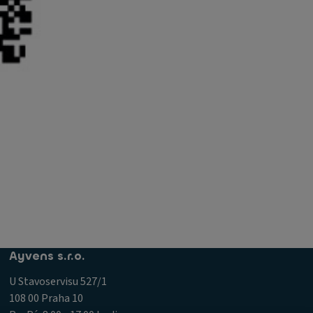
Ayvens s.r.o.
U Stavoservisu 527/1
108 00 Praha 10