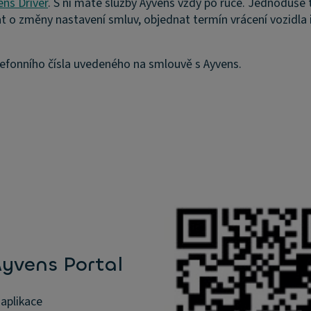
ns Driver
. S ní máte služby Ayvens vždy po ruce. Jednoduše 
o změny nastavení smluv, objednat termín vrácení vozidla i da
lefonního čísla uvedeného na smlouvě s Ayvens.
yvens Portal
aplikace