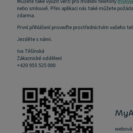
Můžete také využít verzi pro mobilní telefony
myAyve
nebo smlouvě. Přes aplikaci nás také můžete požádat 
zdarma.
První přihlášení proveďte prostřednictvím vašeho te
Jezděte s námi.
Iva Těšínská
Zákaznické oddělení
+420 955 525 000
MyA
webová 