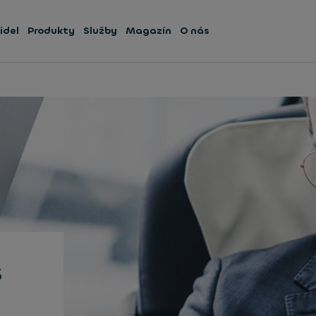
idel
Produkty
Služby
Magazín
O nás
s