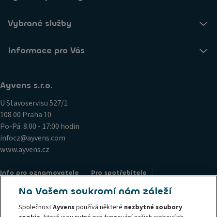
Vybrané služby
Informace pro Vás
Ayvens s.r.o.
U Stavoservisu 527/1
108 00 Praha 10
Po-Pá: 8.00 - 17:00 hodin
infocz@ayvens.com
www.ayvens.cz
Info pro oznamovatele
Pro spotřebitele
Pro obchodní partnery
Ochrana osobních údajů
Na Vašem soukromí nám záleží
Zásady používání souborů cookie
Societe Generale
Společnost
Ayvens
používá některé
nezbytné soubory
Stížnosti
Whistleblowing