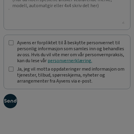
Ayvens er forpliktet til å beskytte personvernet til
A
personlig informasjon som samles inn og behandles
y
av oss. Hvis du vil vite mer om vår personvernpraksis,
v
kan du lese vår
personvernerklæring.
e
n
Ja, jeg vil motta oppdateringer med informasjon om
s
tjenester, tilbud, spørreskjema, nyheter og
J
e
arrangementer fra Ayvens via e-post.
a
r
,
f
j
o
e
Send
r
g
p
v
l
i
i
l
k
m
t