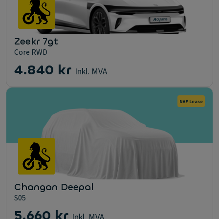
Zeekr 7gt
Core RWD
4.840 kr
Inkl. MVA
NAF Lease
Changan Deepal
S05
5.660 kr
Inkl. MVA