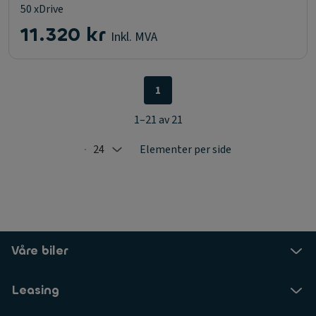
50 xDrive
11.320 kr
Inkl. MVA
1
1–21 av 21
24
Elementer per side
Selected: 24
Våre biler
Leasing